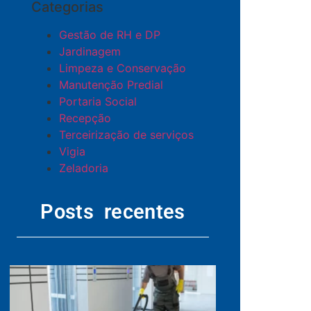
Categorias
Gestão de RH e DP
Jardinagem
Limpeza e Conservação
Manutenção Predial
Portaria Social
Recepção
Terceirização de serviços
Vigia
Zeladoria
Posts recentes