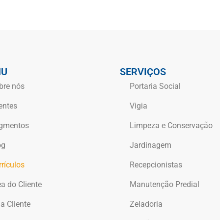
NU
SERVIÇOS
bre nós
Portaria Social
entes
Vigia
gmentos
Limpeza e Conservação
og
Jardinagem
rrículos
Recepcionistas
ea do Cliente
Manutenção Predial
a Cliente
Zeladoria