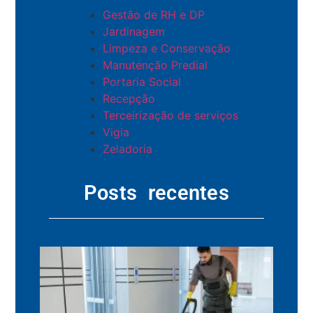
Gestão de RH e DP
Jardinagem
Limpeza e Conservação
Manutenção Predial
Portaria Social
Recepção
Terceirização de serviços
Vigia
Zeladoria
Posts recentes