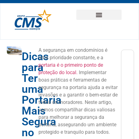
A segurança em condomínios é
Dicas
uma prioridade constante, e a
PRÓXIM
<<
para
portaria é o primeiro ponto de
Limpeza 
Qua
proteção do local.
Implementar
Ter
boas práticas e ferramentas de
uma
segurança na portaria ajuda a evitar
invasões e a garantir o bem-estar de
Portaria
todos os moradores. Neste artigo,
Mais
vamos compartilhar dicas valiosas
para melhorar a segurança da
Segura
portaria, assegurando um ambiente
no
protegido e tranquilo para todos.