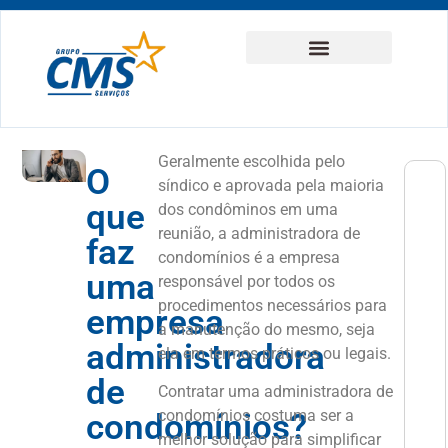
Geralmente escolhida pelo
O
síndico e aprovada pela maioria
PRÓX
que
dos condôminos em uma
Por qu
reunião, a administradora de
faz
condomínios é a empresa
uma
responsável por todos os
procedimentos necessários para
empresa
a manutenção do mesmo, seja
administradora
ela em termos práticos ou legais.
de
Contratar uma administradora de
condomínios costuma ser a
condomínios?
melhor solução para simplificar